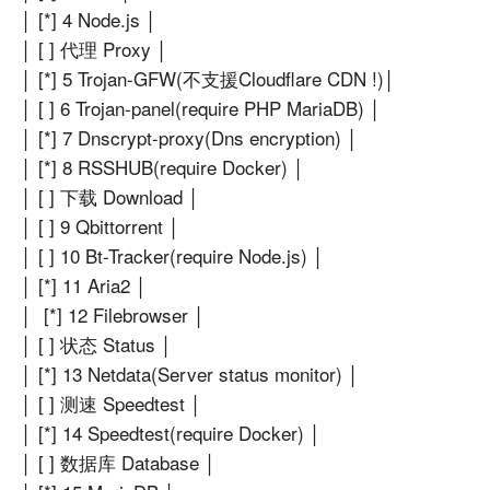
│ [*] 4 Node.js │
│ [ ] 代理 Proxy │
│ [*] 5 Trojan-GFW(不支援Cloudflare CDN !)│
│ [ ] 6 Trojan-panel(require PHP MariaDB) │
│ [*] 7 Dnscrypt-proxy(Dns encryption) │
│ [*] 8 RSSHUB(require Docker) │
│ [ ] 下载 Download │
│ [ ] 9 Qbittorrent │
│ [ ] 10 Bt-Tracker(require Node.js) │
│ [*] 11 Aria2 │
│ [*] 12 Filebrowser │
│ [ ] 状态 Status │
│ [*] 13 Netdata(Server status monitor) │
│ [ ] 测速 Speedtest │
│ [*] 14 Speedtest(require Docker) │
│ [ ] 数据库 Database │