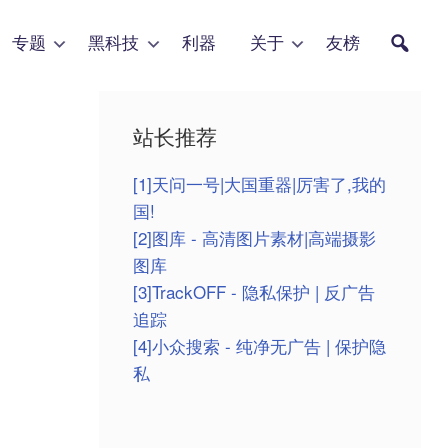
专题
黑科技
利器
关于
友榜
站长推荐
[1]天问一号|大国重器|厉害了,我的
国!
[2]图库 - 高清图片素材|高端摄影
图库
[3]TrackOFF - 隐私保护 | 反广告
追踪
[4]小众搜索 - 纯净无广告 | 保护隐
私