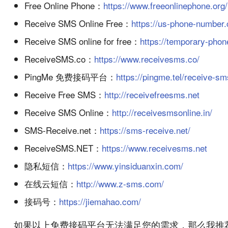
Free Online Phone：
https://www.freeonlinephone.org/
Receive SMS Online Free：
https://us-phone-number
Receive SMS online for free：
https://temporary-pho
ReceiveSMS.co：
https://www.receivesms.co/
PingMe 免费接码平台：
https://pingme.tel/receive-sm
Receive Free SMS：
http://receivefreesms.net
Receive SMS Online：
http://receivesmsonline.in/
SMS-Receive.net：
https://sms-receive.net/
ReceiveSMS.NET：
https://www.receivesms.net
隐私短信：
https://www.yinsiduanxin.com/
在线云短信：
http://www.z-sms.com/
接码号：
https://jiemahao.com/
如果以上免费接码平台无法满足您的需求，那么我推