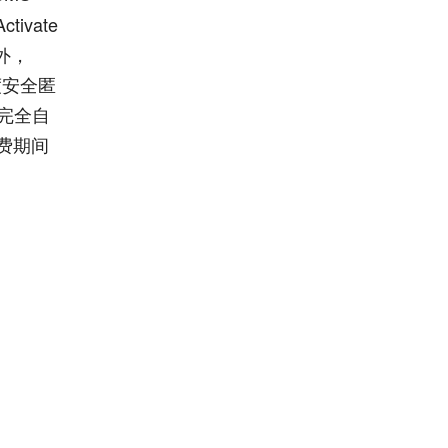
ivate
外，
度安全匿
是完全自
费期间