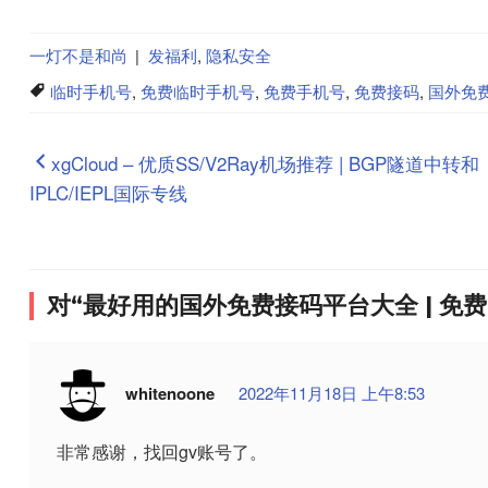
一灯不是和尚
|
发福利
,
隐私安全
临时手机号
,
免费临时手机号
,
免费手机号
,
免费接码
,
国外免
文
xgCloud – 优质SS/V2Ray机场推荐 | BGP隧道中转和
IPLC/IEPL国际专线
章
导
航
对“最好用的国外免费接码平台大全 | 免费
whitenoone
2022年11月18日 上午8:53
非常感谢，找回gv账号了。