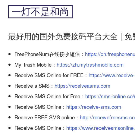
跳
一灯不是和尚
到
内
专注于黑科技和跨境周边
容
最好用的国外免费接码平台大全 | 免
FreePhoneNum在线接收短信：
https://ch.freephone
My Trash Mobile：
https://zh.mytrashmobile.com
Receive SMS Online for FREE：
https://www.receive-
Receive a SMS：
https://receiveasms.com
Receive SMS Online for Free：
https://sms-online.co
Receive SMS Online：
https://receive-sms.com
Receive FREE SMS online：
http://receivefreesms.c
Receive SMS Online：
https://www.receivesmsonline.